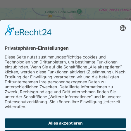
Wir benötigen Ihre Zustimmung, um den
Google Maps-Service zu laden!
Wir verwenden einen Service eines Drittanbieters, um
Karteninhalte einzubetten. Dieser Service kann Daten zu
Ihren Aktivitäten sammeln. Bitte lesen Sie die Details
durch und stimmen Sie der Nutzung des Service zu, um
diese Karte anzuzeigen.
Mehr Informationen
Akzeptieren
powered by
Usercentrics Consent Management Platform
&
eRecht24